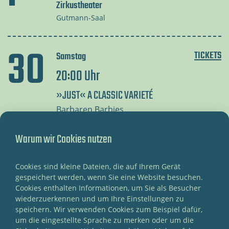
Zirkustheater
Gutmann-Saal
30
TICKETS
Samstag
20:00 Uhr
.
»JUST« A CLASSIC VARIETÉ
Barbaren Barbies
Zirkustheater
Warum wir Cookies nutzen
Gutmann-Saal
Cookies sind kleine Dateien, die auf Ihrem Gerät
31.
TICKETS
gespeichert werden, wenn Sie eine Website besuchen.
Sonntag
Cookies enthalten Informationen, um Sie als Besucher
18:00 Uhr
wiederzuerkennen und um Ihre Einstellungen zu
speichern. Wir verwenden Cookies zum Beispiel dafür,
»JUST« A CLASSIC VARIETÉ
um die eingestellte Sprache zu merken oder um die