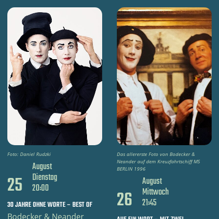
Foto: Daniel Rudzki
Das allererste Foto von Bodecker &
Neander auf dem Kreuzfahrtschiff MS
August
BERLIN 1996
Dienstag
25
August
20:00
Mittwoch
26
21:45
30 JAHRE OHNE WORTE – BEST OF
Bodecker & Neander