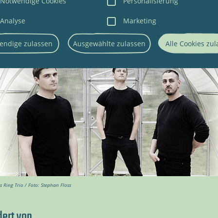
Notwendige Cookies
Personalisierung
Analyse
Marketing
endige zulassen
Ausgewählte zulassen
Alle Cookies zu
s Ring Trio / Foto: Stephan Floss
dert von