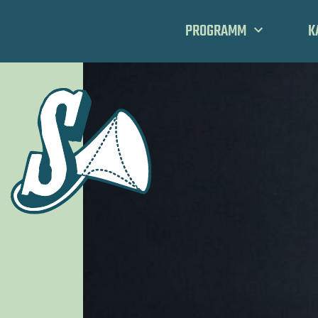
PROGRAMM
K
FESTIVALS
TEAM
SPIELPLAN
MANIFEST
SCHA