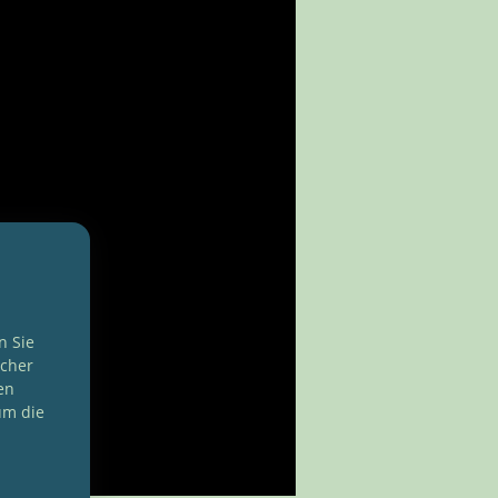
n Sie
ucher
en
um die