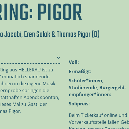
ING: PIGOR
o Jacobi, Eren Solak & Thomas Pigor (D)
Voll:
 Ring aus HELLERAU ist zu
Ermäßigt:
07 monatlich spannende
Schüler*innen,
 ihnen in die eigene Musik
Studierende, Bürgergeld-
lernprobe springen die
empfänger*innen:
statthaften Abend: spontan,
Solipreis:
Dieses Mal zu Gast: der
mas Pigor.
Beim Ticketkauf online und 
Vorverkaufsstelle fallen Ge