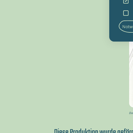
Notw
Da
Diese Produktion wurde geför