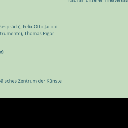
Kauf an unserer Theaterkas
spräch), Felix-Otto Jacobi
nstrumente), Thomas Pigor
e)
opäisches Zentrum der Künste