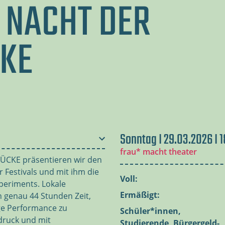
E NACHT DER
KE
Sonntag I 29.03.2026 I 
frau* macht theater
CKE präsentieren wir den
 Festivals und mit ihm die
Voll:
periments. Lokale
Ermäßigt:
 genau 44 Stunden Zeit,
ge Performance zu
Schüler*innen,
druck und mit
Studierende, Bürgergeld-