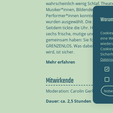
wahrscheinlich wenig Schlaf. Thea
Musiker*innen, Bildende Künstler*
Performer*innen konnten sich bete
Warum 
wurden ausgewählt. Die Aufgabe? B
Seitdem tickte die Uhr. Heute ist S
Cookies
sechs frische, mutige und überrasc
eine We
gemeinsam haben: Sie folgen dem
wieder
GRENZENLOS. Was dabei entsteht, i
Cookies
wird, ist sicher.
Sicherh
Datens
Mehr erfahren
Mitwirkende
Moderation: Carolin Gerlach
Notw
Dauer: ca. 2,5 Stunden