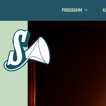
PROGRAMM
K
FESTIVALS
TEAM
SPIELPLAN
MANIFEST
SCHA