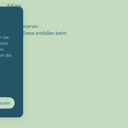
8 Euro
30 Euro
bei einer Reservix-
bühren an. Diese entfallen beim
n Sie
se.
ucher
en
um die
lassen