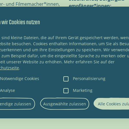
ter- und Filmemacher*innen,
empfänger*innen:
innen und Crossover-
Soliticket:
iligen. Sechs Teams
wir Cookies nutzen
is vor zwei Tagen geheim.
Beim Ticketkauf online und 
howtime! Wir freuen uns auf
Vorverkaufsstelle fallen Ge
 sind kleine Dateien, die auf Ihrem Gerät gespeichert werden, wen
hende Kurzstücke, die eines
Kauf an unserer Theaterkas
bsite besuchen. Cookies enthalten Informationen, um Sie als Bes
 Motto KÖRPER
zuerkennen und um Ihre Einstellungen zu speichern. Wir verwend
st offen. Dass es aufregend
 zum Beispiel dafür, um die eingestellte Sprache zu merken oder 
eit unserer Website zu erhöhen. Mehr erfahren Sie auf der
chutzseite
.
Notwendige Cookies
Personalisierung
Analyse
Marketing
endige zulassen
Ausgewählte zulassen
Alle Cookies zu