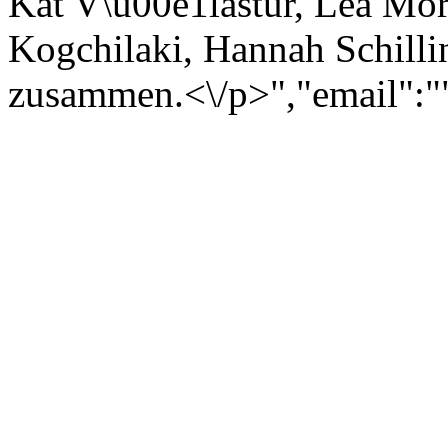
Kat V\u00e1lastur, Lea Mor
Kogchilaki, Hannah Schilli
zusammen.<\/p>","email":"