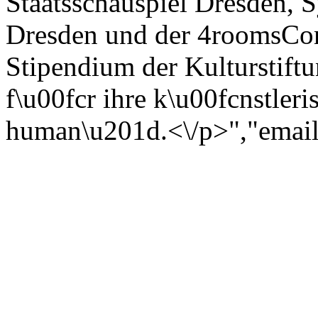
Staatsschauspiel Dresden,
Dresden und der 4roomsCom
Stipendium der Kulturstiftu
f\u00fcr ihre k\u00fcnstler
human\u201d.<\/p>","email