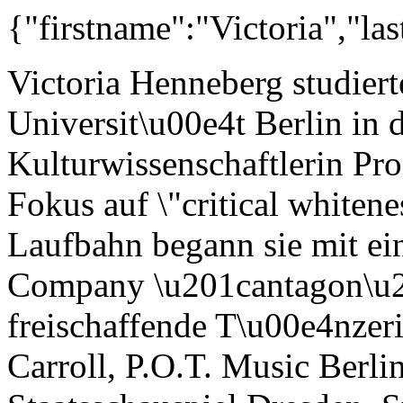
{"firstname":"Victoria","la
Victoria Henneberg studier
Universit\u00e4t Berlin in 
Kulturwissenschaftlerin Pro
Fokus auf \"critical whitene
Laufbahn begann sie mit e
Company \u201cantagon\u2
freischaffende T\u00e4nzerin
Carroll, P.O.T. Music Berlin