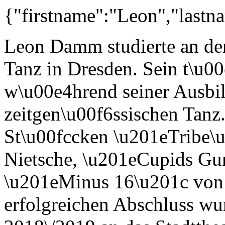
{"firstname":"Leon","lastna
Leon Damm studierte an der
Tanz in Dresden. Sein t\u0
w\u00e4hrend seiner Ausbi
zeitgen\u00f6ssischen Tanz.
St\u00fccken \u201eTribe\
Nietsche, \u201eCupids Gu
\u201eMinus 16\u201c von
erfolgreichen Abschluss wu