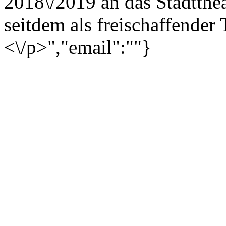
2018\/2019 an das Stadtthea
seitdem als freischaffender
<\/p>","email":""}